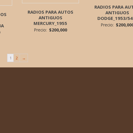
RADIOS PARA AU
RADIOS PARA AUTOS
ANTIGUOS
TOS
ANTIGUOS
DODGE_1953/5
MERCURY_1955
Precio:
$
200,00
3A
Precio:
$
200,000
0
1
2
→