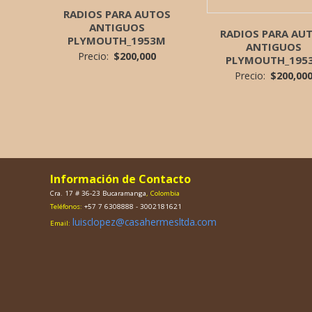
RADIOS PARA AUTOS
ANTIGUOS
RADIOS PARA AU
PLYMOUTH_1953M
ANTIGUOS
Precio:
$
200,000
PLYMOUTH_195
Precio:
$
200,00
Información de Contacto
Cra. 17 # 36-23 Bucaramanga
, Colombia
Teléfonos:
+57 7 6308888 - 3002181621
luisclopez@casahermesltda.com
Email: