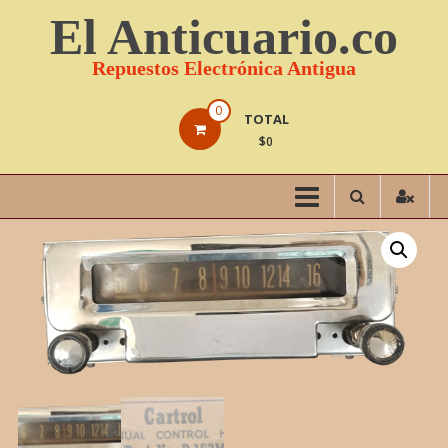
Saltar
El Anticuario.co
contenido
Repuestos Electrónica Antigua
0
TOTAL
$0