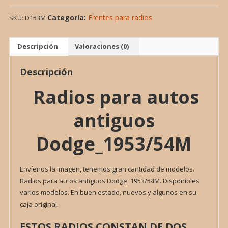
AUTOS
Categoría:
Frentes para radios
SKU:
D153M
ANTIGUOS
DODGE_1953/54M
cantidad
Descripción
Valoraciones (0)
Descripción
Radios para autos
antiguos
Dodge_1953/54M
Envíenos la imagen, tenemos gran cantidad de modelos.
Radios para autos antiguos Dodge_1953/54M. Disponibles
varios modelos. En buen estado, nuevos y algunos en su
caja original.
ESTOS RADIOS CONSTAN DE DOS