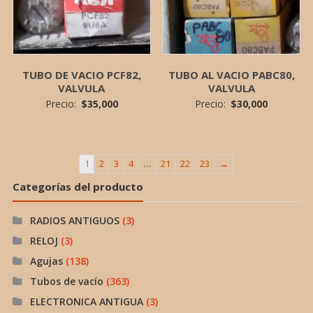
TUBO DE VACIO PCF82,
TUBO AL VACIO PABC80,
VALVULA
VALVULA
Precio:
$
35,000
Precio:
$
30,000
1
2
3
4
…
21
22
23
→
Categorías del producto
RADIOS ANTIGUOS
(3)
RELOJ
(3)
Agujas
(138)
Tubos de vacío
(363)
ELECTRONICA ANTIGUA
(3)