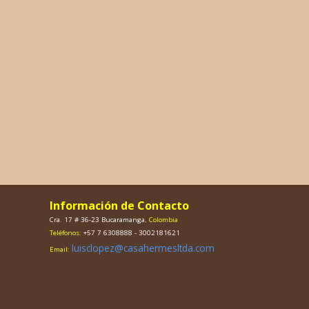
Información de Contacto
Cra. 17 # 36-23 Bucaramanga
, Colombia
Teléfonos:
+57 7 6308888 - 3002181621
luisclopez@casahermesltda.com
Email: