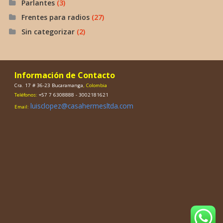
Parlantes
(3)
Frentes para radios
(27)
Sin categorizar
(2)
Información de Contacto
Cra. 17 # 36-23 Bucaramanga
, Colombia
Teléfonos:
+57 7 6308888 - 3002181621
luisclopez@casahermesltda.com
Email: