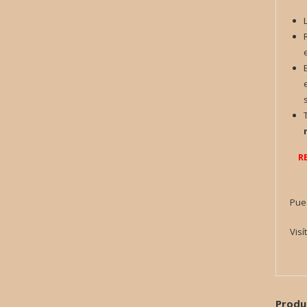
R
Pue
Visí
Produ