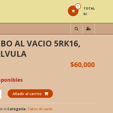
0
TOTAL
$0
BO AL VACIO 5RK16,
ALVULA
$
60,000
sponibles
Añadir al carrito
Categoría:
Tubos de vacío
RK16