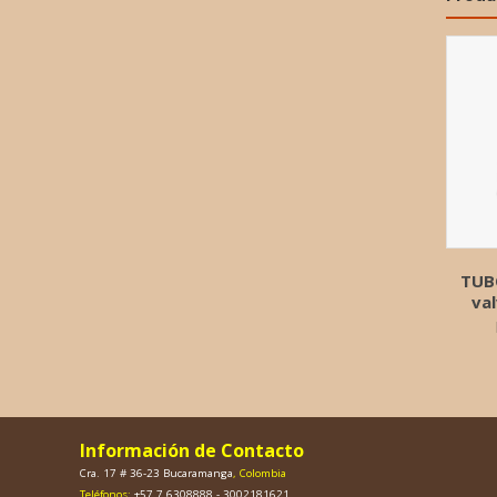
TUB
val
Información de Contacto
Cra. 17 # 36-23 Bucaramanga
, Colombia
Teléfonos:
+57 7 6308888 - 3002181621