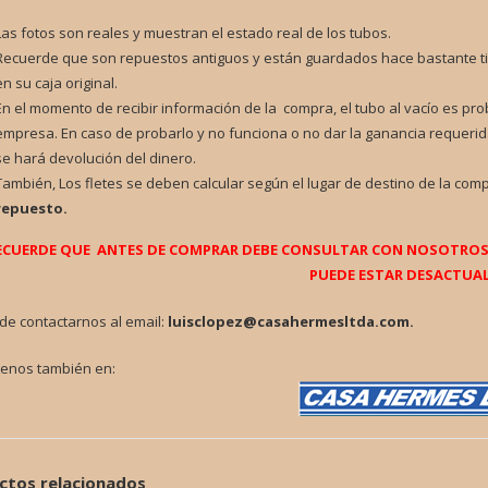
Las fotos son reales y muestran el estado real de los tubos.
Recuerde que son repuestos antiguos y están guardados hace bastante t
en su caja original.
En el momento de recibir información de la compra, el tubo al vacío es pr
empresa. En caso de probarlo y no funciona o no dar la ganancia requerid
se hará devolución del dinero.
También, Los fletes se deben calcular según el lugar de destino de la com
repuesto.
ECUERDE QUE ANTES DE COMPRAR DEBE CONSULTAR CON NOSOTROS P
PUEDE ESTAR DESACTUAL
de contactarnos al email:
luisclopez@casahermesltda.com.
tenos también en:
ctos relacionados