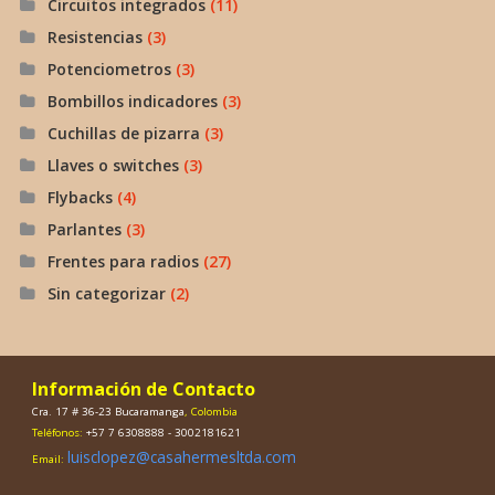
Circuitos integrados
(11)
Resistencias
(3)
Potenciometros
(3)
Bombillos indicadores
(3)
Cuchillas de pizarra
(3)
Llaves o switches
(3)
Flybacks
(4)
Parlantes
(3)
Frentes para radios
(27)
Sin categorizar
(2)
Información de Contacto
Cra. 17 # 36-23 Bucaramanga
, Colombia
Teléfonos:
+57 7 6308888 - 3002181621
luisclopez@casahermesltda.com
Email: