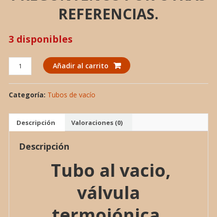
REFERENCIAS.
3 disponibles
TUBO
Añadir al carrito
AL
VACIO
Categoría:
Tubos de vacío
10LB8
valvula
electronica.
Descripción
Valoraciones (0)
cantidad
Descripción
Tubo al vacio,
válvula
termoiónica,