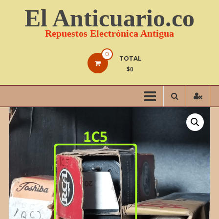
Saltar
El Anticuario.co
contenido
Repuestos Electrónica Antigua
0
TOTAL
$0