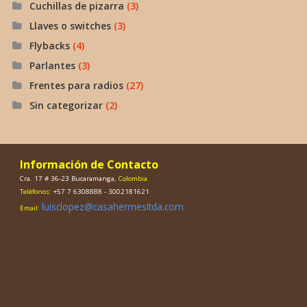
Cuchillas de pizarra
(3)
Llaves o switches
(3)
Flybacks
(4)
Parlantes
(3)
Frentes para radios
(27)
Sin categorizar
(2)
Información de Contacto
Cra. 17 # 36-23 Bucaramanga
, Colombia
Teléfonos:
+57 7 6308888 - 3002181621
luisclopez@casahermesltda.com
Email: