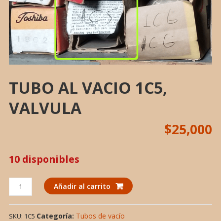
TUBO AL VACIO 1C5,
VALVULA
$
25,000
10 disponibles
TUBO
Añadir al carrito
AL
VACIO
Categoría:
Tubos de vacío
SKU:
1C5
1C5,