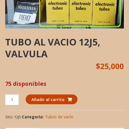
TUBO AL VACIO 12J5,
VALVULA
$
25,000
75 disponibles
TUBO
Añadir al carrito
AL
VACIO
Categoría:
Tubos de vacío
SKU:
12J5
12J5,
VALVULA