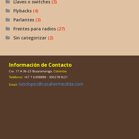
Llaves o switches
(3)
Flybacks
(4)
Parlantes
(3)
Frentes para radios
(27)
Sin categorizar
(2)
Información de Contacto
Cra. 17 # 36-23 Bucaramanga
, Colombia
Teléfonos:
+57 7 6308888 - 3002181621
luisclopez@casahermesltda.com
Email: