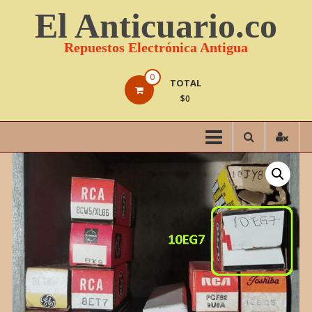
Saltar
El Anticuario.co
contenido
Repuestos Electrónica Antigua
0
TOTAL
$0