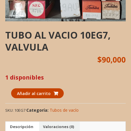
TUBO AL VACIO 10EG7,
VALVULA
$
90,000
1 disponibles
TUBO
Añadir al carrito
AL
VACIO
Categoría:
Tubos de vacío
SKU:
10EG7
10EG7,
VALVULA
cantidad
Descripción
Valoraciones (0)