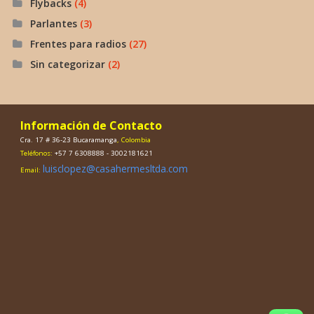
Flybacks
(4)
Parlantes
(3)
Frentes para radios
(27)
Sin categorizar
(2)
Información de Contacto
Cra. 17 # 36-23 Bucaramanga
, Colombia
Teléfonos:
+57 7 6308888 - 3002181621
luisclopez@casahermesltda.com
Email: