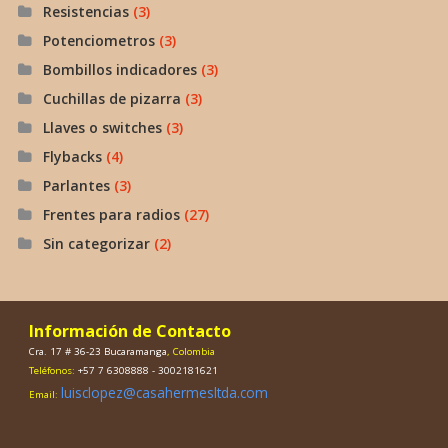
Resistencias
(3)
Potenciometros
(3)
Bombillos indicadores
(3)
Cuchillas de pizarra
(3)
Llaves o switches
(3)
Flybacks
(4)
Parlantes
(3)
Frentes para radios
(27)
Sin categorizar
(2)
Información de Contacto
Cra. 17 # 36-23 Bucaramanga
, Colombia
Teléfonos:
+57 7 6308888 - 3002181621
luisclopez@casahermesltda.com
Email: