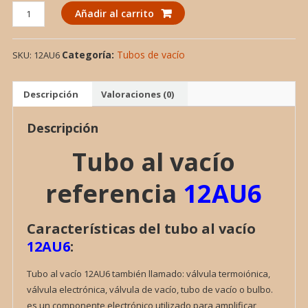
TUBO
Añadir al carrito
AL
VACIO
Categoría:
Tubos de vacío
SKU:
12AU6
12AU6,
VALVULA
cantidad
Descripción
Valoraciones (0)
Descripción
Tubo al vacío
referencia
12AU6
Características del tubo al vacío
12AU6
:
Tubo al vacío 12AU6 también llamado: válvula termoiónica,
válvula electrónica, válvula de vacío, tubo de vacío o bulbo.
es un componente electrónico utilizado para amplificar,