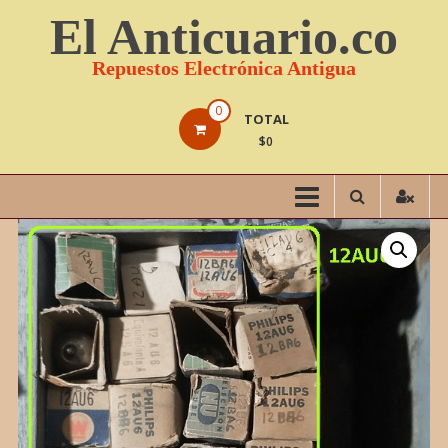
Saltar
El Anticuario.co
contenido
Repuestos Electrónica Antigua
0
TOTAL
$0