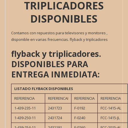
TRIPLICADORES
DISPONIBLES
Contamos con repuestos para televisores y monitores ,
disponible en varias frecuencias. flyback y triplicadores
flyback y triplicadores.
DISPONIBLES PARA
ENTREGA INMEDIATA:
LISTADO FLYBACK DISPONIBLES
REFERENCIA
REFERENCAI
REFERENCIA
REFERENCIA
1-439-235-11
2431723
F-0192
FCC-1415-AL
1-439-250-11
2431724
F-0240
FCC-1415-JL
1-439-254-11
2432191
F-0260
FCC-2015-AL