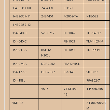
1-439-311-00
2434391
F-1123
1-439-357-11
2434401
F-2069-TA
NTE-523
1-439-357-12
154-040-B
523-8717
FB-1047
TLF-14617-F
154-040-C
FB-1053
TLF-14634-F
154-041-A
BSH12-
FB-1054
TLF14644-F
N305L
154-074-A
DCF-2052
FBA1245CL
154-177-C
DCF-2077
EIA-343
5830011
154-183L
79A302-7
V015
GENERAL-
1455860-501
19
VMT-08
24D66258A10-
M