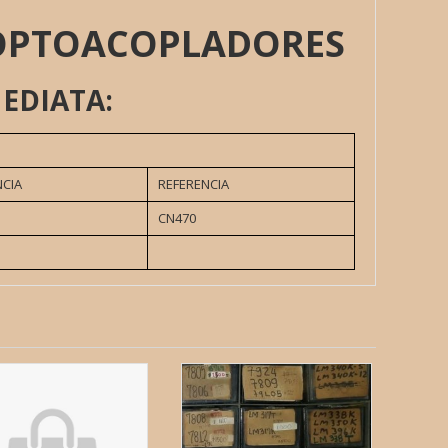
 OPTOACOPLADORES
EDIATA:
NCIA
REFERENCIA
CN470