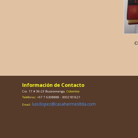
C
Información de Contacto
Cra. 17 # 36-23 Bucaramanga
, Colombia
Teléfonos:
+57 7 6308888 - 3002181621
luisclopez@casahermesltda.com
Email: