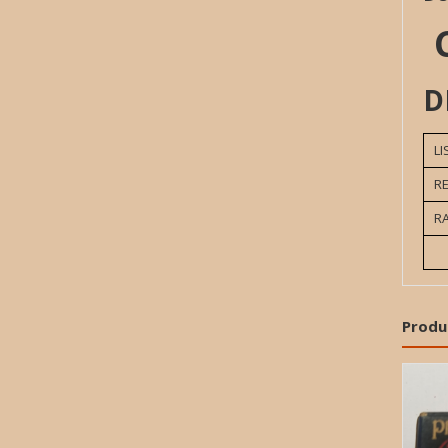
D
L
R
R
Produ