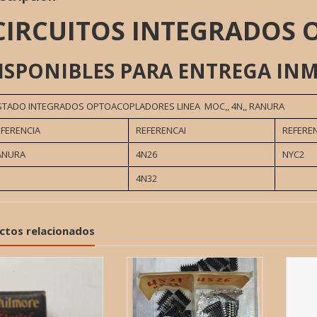
CIRCUITOS INTEGRADOS
ISPONIBLES PARA ENTREGA INM
ISTADO INTEGRADOS OPTOACOPLADORES LINEA MOC,, 4N,, RANURA
EFERENCIA
REFERENCAI
REFERE
ANURA
4N26
NYC2
4N32
ctos relacionados