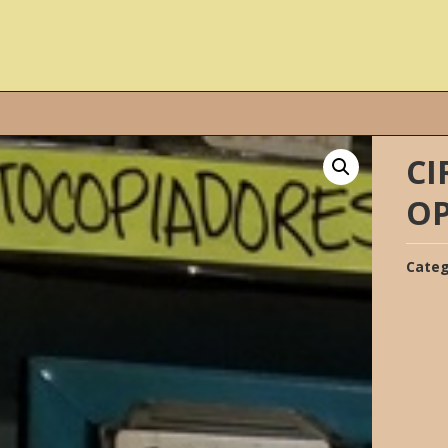
CI
O
Categ