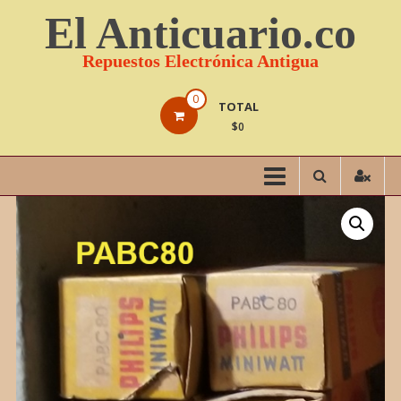
Saltar
El Anticuario.co
contenido
Repuestos Electrónica Antigua
0
TOTAL
$0