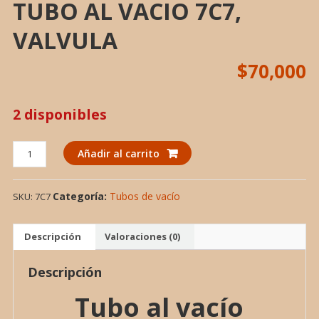
TUBO AL VACIO 7C7,
VALVULA
$
70,000
2 disponibles
TUBO
Añadir al carrito
AL
VACIO
Categoría:
Tubos de vacío
SKU:
7C7
7C7,
VALVULA
cantidad
Descripción
Valoraciones (0)
Descripción
Tubo al vacío