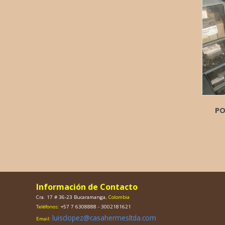
PO
Información de Contacto
Cra. 17 # 36-23 Bucaramanga
, Colombia
Teléfonos:
+57 7 6308888 - 3002181621
luisclopez@casahermesltda.com
Email: