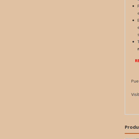
R
Pue
Visí
Produ