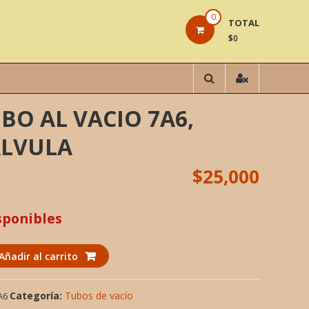
0
TOTAL
$0
BO AL VACIO 7A6,
ALVULA
$
25,000
sponibles
Añadir al carrito
Categoría:
Tubos de vacío
A6