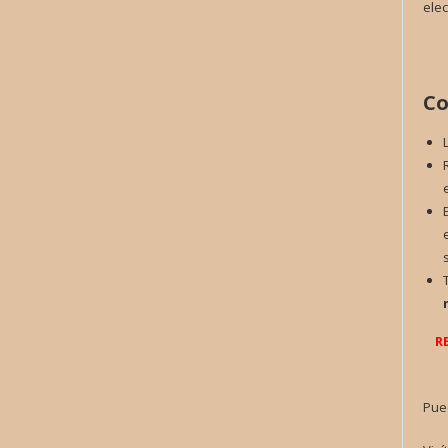
elec
Co
R
Pue