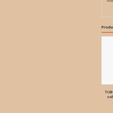
Visí
Produ
TUB
val