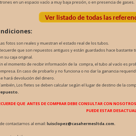
trones en un espacio vacío a muy baja presión, o en presencia de gases.
ndiciones:
Las fotos son reales y muestran el estado real de los tubos.
Recuerde que son repuestos antiguos y están guardados hace bastante t
en su caja original.
En el momento de recibir información de la compra, el tubo al vacío es pr
empresa. En caso de probarlo y no funciona o no dar la ganancia requerid
se hará devolución del dinero.
También, Los fletes se deben calcular según el lugar de destino de la com
repuesto.
ECUERDE QUE ANTES DE COMPRAR DEBE CONSULTAR CON NOSOTROS P
PUEDE ESTAR DESACTUAL
de contactarnos al email:
luisclopez@casahermesltda.com.