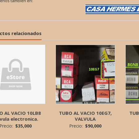
tenos también en:
ctos relacionados
O AL VACIO 10LB8
TUBO AL VACIO 10EG7,
TUB
vula electronica.
VALVULA
Precio:
$
35,000
Precio:
$
90,000