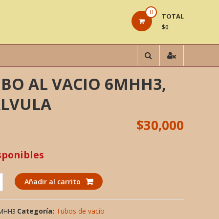
0
TOTAL
$0
BO AL VACIO 6MHH3,
ALVULA
$
30,000
sponibles
Añadir al carrito
Categoría:
Tubos de vacío
MHH3
,