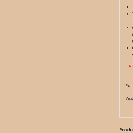
R
Pue
Visí
Produ