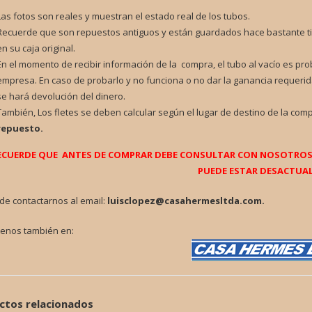
Las fotos son reales y muestran el estado real de los tubos.
Recuerde que son repuestos antiguos y están guardados hace bastante t
en su caja original.
En el momento de recibir información de la compra, el tubo al vacío es pr
empresa. En caso de probarlo y no funciona o no dar la ganancia requerid
se hará devolución del dinero.
También, Los fletes se deben calcular según el lugar de destino de la com
repuesto.
ECUERDE QUE ANTES DE COMPRAR DEBE CONSULTAR CON NOSOTROS P
PUEDE ESTAR DESACTUAL
de contactarnos al email:
luisclopez@casahermesltda.com.
tenos también en:
ctos relacionados