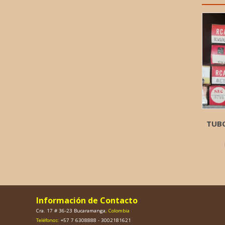
TUBO
Información de Contacto
Cra. 17 # 36-23 Bucaramanga
, Colombia
Teléfonos:
+57 7 6308888 - 3002181621