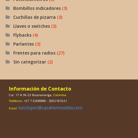
Bombillos indicadores
(3)
Cuchillas de pizarra
(3)
Llaves o switches
(3)
Flybacks
(4)
Parlantes
(3)
Frentes para radios
(27)
Sin categorizar
(2)
Información de Contacto
Cra. 17 # 36-23 Bucaramanga
, Colombia
Teléfonos:
+57 7 6308888 - 3002181621
luisclopez@casahermesltda.com
Email: