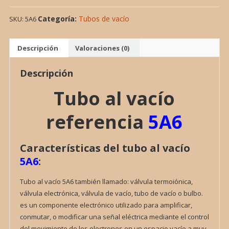
VACIO
Categoría:
Tubos de vacío
SKU:
5A6
5A6,
VALVULA
cantidad
Descripción
Valoraciones (0)
Descripción
Tubo al vacío
referencia
5A6
Características del tubo al vacío
5A6
:
Tubo al vacío 5A6 también llamado: válvula termoiónica,
válvula electrónica, válvula de vacío, tubo de vacío o bulbo.
es un componente electrónico utilizado para amplificar,
conmutar, o modificar una señal eléctrica mediante el control
del movimiento de los electrones en un espacio vacío a muy