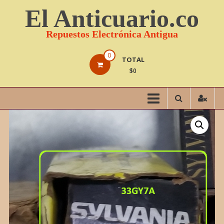
Saltar
El Anticuario.co
contenido
Repuestos Electrónica Antigua
0
TOTAL
$0