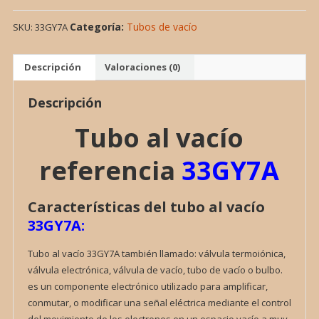
VACIO
Categoría:
Tubos de vacío
SKU:
33GY7A
33GY7A,
VALVULA
cantidad
Descripción
Valoraciones (0)
Descripción
Tubo al vacío
referencia
33GY7A
Características del tubo al vacío
33GY7A:
Tubo al vacío 33GY7A también llamado: válvula termoiónica,
válvula electrónica, válvula de vacío, tubo de vacío o bulbo.
es un componente electrónico utilizado para amplificar,
conmutar, o modificar una señal eléctrica mediante el control
del movimiento de los electrones en un espacio vacío a muy