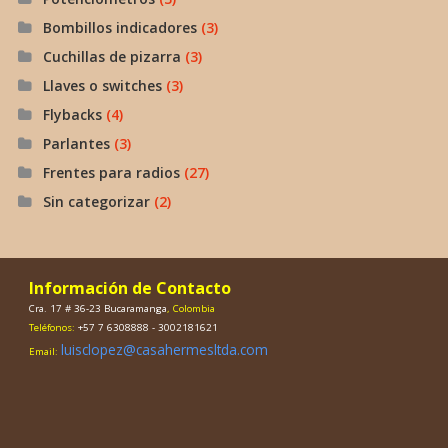
Bombillos indicadores
(3)
Cuchillas de pizarra
(3)
Llaves o switches
(3)
Flybacks
(4)
Parlantes
(3)
Frentes para radios
(27)
Sin categorizar
(2)
Información de Contacto
Cra. 17 # 36-23 Bucaramanga
, Colombia
Teléfonos:
+57 7 6308888 - 3002181621
luisclopez@casahermesltda.com
Email: