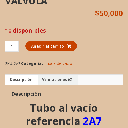
VALVULA
$
50,000
10 disponibles
TUBO
Añadir al carrito
AL
VACIO
Categoría:
Tubos de vacío
SKU:
2A7
2A7,
VALVULA
cantidad
Descripción
Valoraciones (0)
Descripción
Tubo al vacío
referencia
2A7