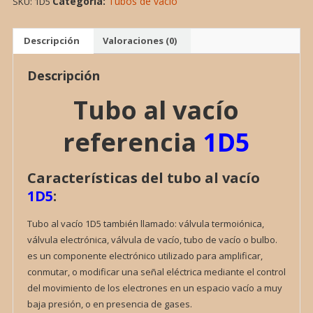
Categoría:
Tubos de vacío
SKU:
1D5
1D5,
VALVULA
cantidad
Descripción
Valoraciones (0)
Descripción
Tubo al vacío
referencia
1D5
Características del tubo al vacío
1D5
:
Tubo al vacío 1D5 también llamado: válvula termoiónica,
válvula electrónica, válvula de vacío, tubo de vacío o bulbo.
es un componente electrónico utilizado para amplificar,
conmutar, o modificar una señal eléctrica mediante el control
del movimiento de los electrones en un espacio vacío a muy
baja presión, o en presencia de gases.