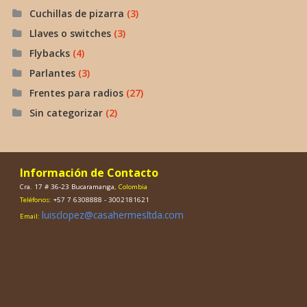
Cuchillas de pizarra
(3)
Llaves o switches
(3)
Flybacks
(4)
Parlantes
(3)
Frentes para radios
(27)
Sin categorizar
(2)
Información de Contacto
Cra. 17 # 36-23 Bucaramanga
, Colombia
Teléfonos:
+57 7 6308888 - 3002181621
luisclopez@casahermesltda.com
Email: