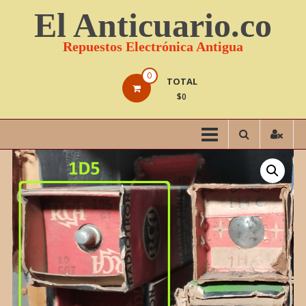
Saltar
El Anticuario.co
contenido
Repuestos Electrónica Antigua
0
TOTAL
$0