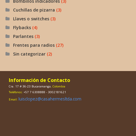
Bombillos indicadores
(3)
Cuchillas de pizarra
(3)
Llaves o switches
(3)
Flybacks
(4)
Parlantes
(3)
Frentes para radios
(27)
Sin categorizar
(2)
Información de Contacto
Cra. 17 # 36-23 Bucaramanga
, Colombia
Teléfonos:
+57 7 6308888 - 3002181621
luisclopez@casahermesltda.com
Email: