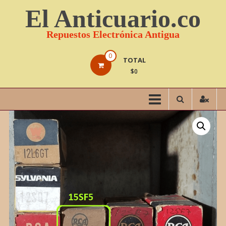
Saltar
El Anticuario.co
contenido
Repuestos Electrónica Antigua
0
TOTAL
$0