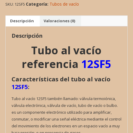
Categoría:
Tubos de vacío
SKU:
12SF5
12SF5,
VALVULA
cantidad
Descripción
Valoraciones (0)
Descripción
Tubo al vacío
referencia
12SF5
Características del tubo al vacío
12SF5
:
Tubo al vacío 12SF5 también llamado: válvula termoiónica,
válvula electrónica, válvula de vacío, tubo de vacío o bulbo.
es un componente electrónico utilizado para amplificar,
conmutar, o modificar una señal eléctrica mediante el control
del movimiento de los electrones en un espacio vacío a muy
baja presión, o en presencia de gases.