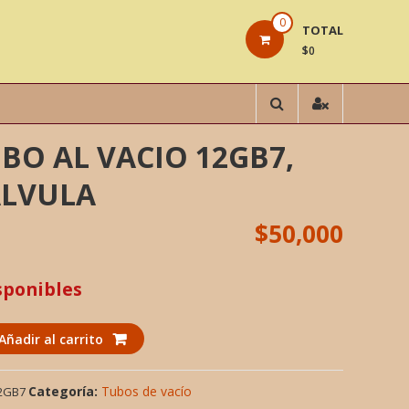
0
TOTAL
$0
BO AL VACIO 12GB7,
ALVULA
$
50,000
sponibles
Añadir al carrito
Categoría:
Tubos de vacío
2GB7