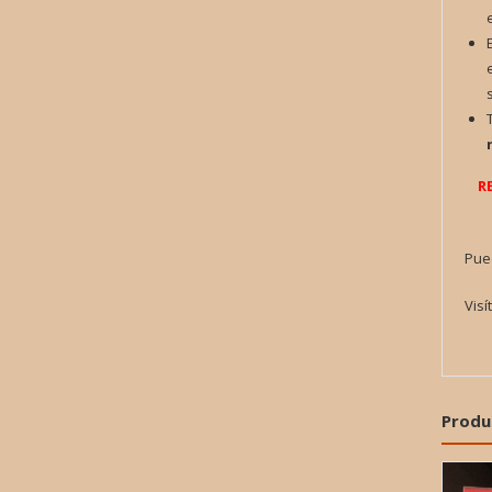
R
Pue
Visí
Produ