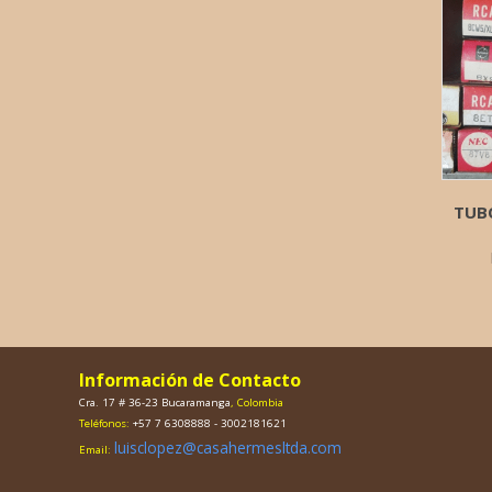
TUBO
Información de Contacto
Cra. 17 # 36-23 Bucaramanga
, Colombia
Teléfonos:
+57 7 6308888 - 3002181621
luisclopez@casahermesltda.com
Email: