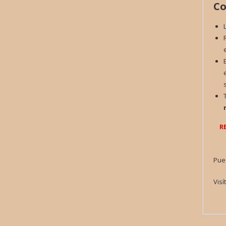
Co
R
Pue
Visí