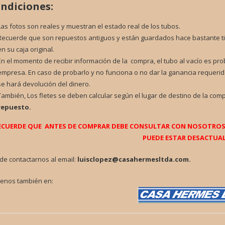
ndiciones:
Las fotos son reales y muestran el estado real de los tubos.
Recuerde que son repuestos antiguos y están guardados hace bastante t
en su caja original.
En el momento de recibir información de la compra, el tubo al vacío es pr
empresa. En caso de probarlo y no funciona o no dar la ganancia requerid
se hará devolución del dinero.
También, Los fletes se deben calcular según el lugar de destino de la com
repuesto.
ECUERDE QUE ANTES DE COMPRAR DEBE CONSULTAR CON NOSOTROS P
PUEDE ESTAR DESACTUAL
de contactarnos al email:
luisclopez@casahermesltda.com.
tenos también en: