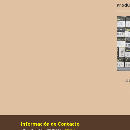
Produ
TUB
Información de Contacto
Cra. 17 # 36-23 Bucaramanga
, Colombia