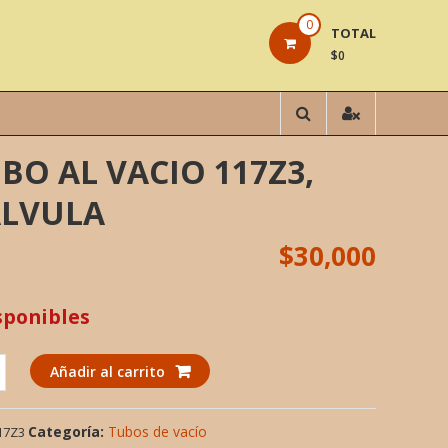
0
TOTAL
$0
BO AL VACIO 117Z3,
ALVULA
$
30,000
sponibles
Añadir al carrito
Categoría:
Tubos de vacío
17Z3