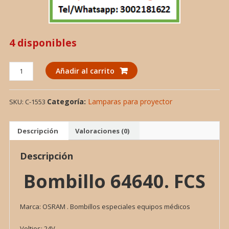
4 disponibles
Bombillos
Añadir al carrito
especiales
equipos
Categoría:
Lamparas para proyector
SKU:
C-1553
médicos.
cantidad
Descripción
Valoraciones (0)
Descripción
Bombillo 64640. FCS
Marca: OSRAM . Bombillos especiales equipos médicos
Voltios: 24V