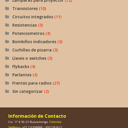
Lamparas para proyector
(72)
Transistores
(10)
Circuitos integrados
(11)
Resistencias
(3)
Potenciometros
(3)
Bombillos indicadores
(3)
Cuchillas de pizarra
(3)
Llaves o switches
(3)
Flybacks
(4)
Parlantes
(3)
Frentes para radios
(27)
Sin categorizar
(2)
Información de Contacto
Cra. 17 # 36-23 Bucaramanga
, Colombia
Teléfonos:
+57 7 6308888 - 3002181621