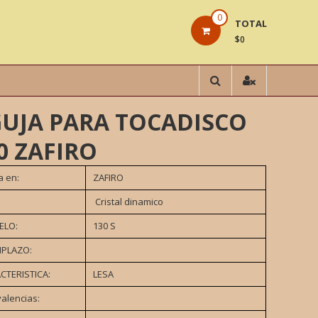
0
TOTAL
$0
UJA PARA TOCADISCO
0 ZAFIRO
a en:
ZAFIRO
Cristal dinamico
ELO:
130 S
PLAZO:
CTERISTICA:
LESA
valencias: