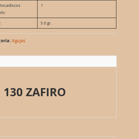
 tocadiscos
1
lo:
:
5.0 gr.
oría:
Agujas
 130 ZAFIRO