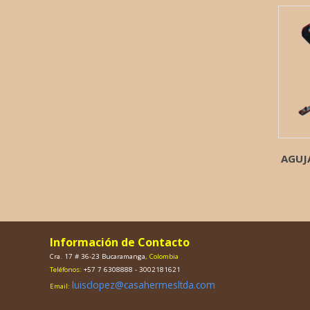
AGUJ
Información de Contacto
Cra. 17 # 36-23 Bucaramanga
, Colombia
Teléfonos:
+57 7 6308888 - 3002181621
luisclopez@casahermesltda.com
Email: