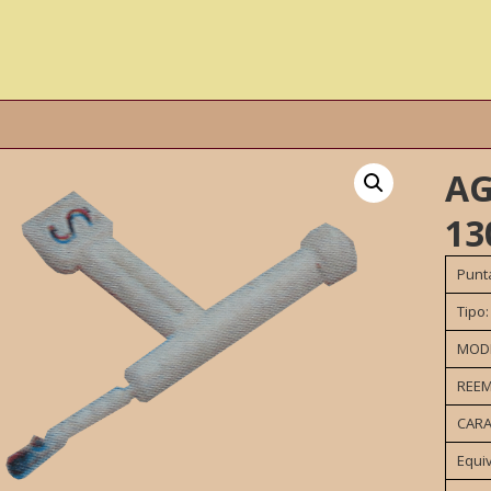
AG
13
Punt
Tipo:
MOD
REEM
CARA
Equi