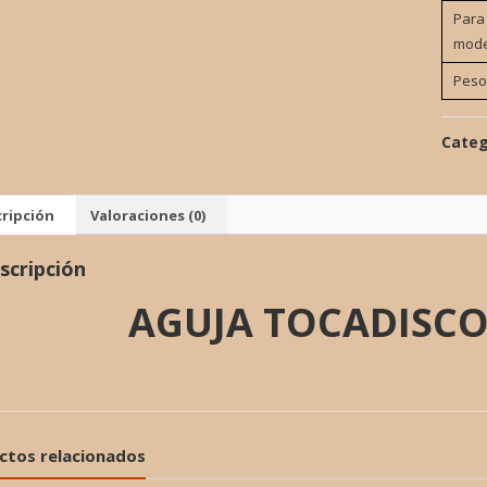
Para
mode
Peso
Categ
ripción
Valoraciones (0)
scripción
AGUJA TOCADISCO
ctos relacionados