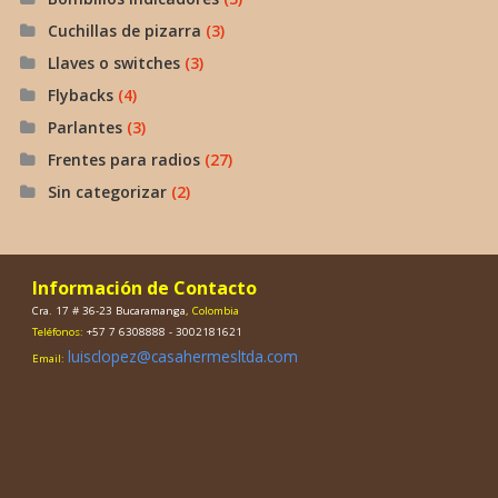
Cuchillas de pizarra
(3)
Llaves o switches
(3)
Flybacks
(4)
Parlantes
(3)
Frentes para radios
(27)
Sin categorizar
(2)
Información de Contacto
Cra. 17 # 36-23 Bucaramanga
, Colombia
Teléfonos:
+57 7 6308888 - 3002181621
luisclopez@casahermesltda.com
Email: