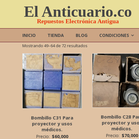
Saltar
El Anticuario.co
contenido
Repuestos Electrónica Antigua
INICIO
TIENDA
BLOG
CONDICIONES
Mostrando 49–64 de 72 resultados
Bombillo C28 Pa
Bombillo C31 Para
proyector y us
proyector y usos
médicos.
médicos.
Precio:
$
70,000
Precio:
$
60,000