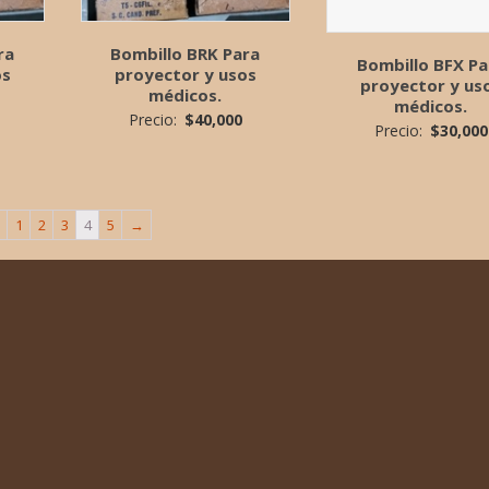
ra
Bombillo BRK Para
Bombillo BFX Pa
os
proyector y usos
proyector y us
médicos.
médicos.
Precio:
$
40,000
Precio:
$
30,000
1
2
3
4
5
→