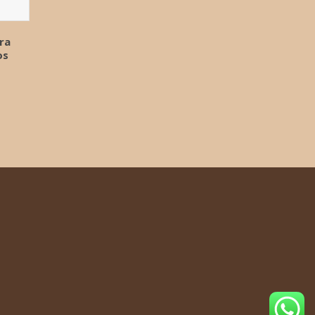
ra
os