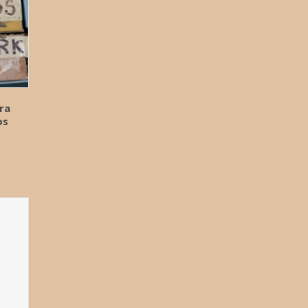
ra
os