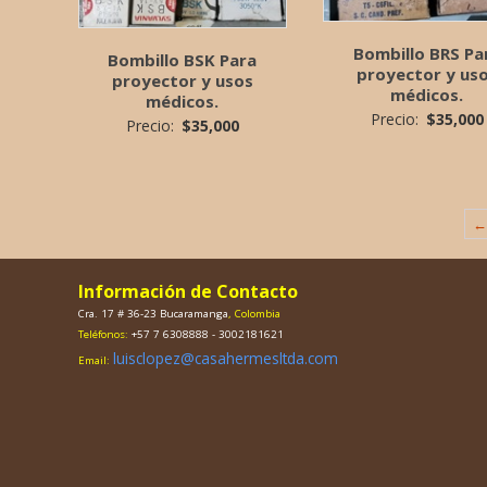
Bombillo BRS Pa
Bombillo BSK Para
proyector y us
proyector y usos
médicos.
médicos.
Precio:
$
35,000
Precio:
$
35,000
←
Información de Contacto
Cra. 17 # 36-23 Bucaramanga
, Colombia
Teléfonos:
+57 7 6308888 - 3002181621
luisclopez@casahermesltda.com
Email: