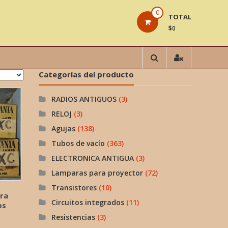
0
TOTAL
$0
Categorías del producto
RADIOS ANTIGUOS
(3)
RELOJ
(3)
Agujas
(138)
Tubos de vacío
(363)
ELECTRONICA ANTIGUA
(3)
Lamparas para proyector
(72)
Transistores
(10)
ra
Circuitos integrados
(11)
os
Resistencias
(3)