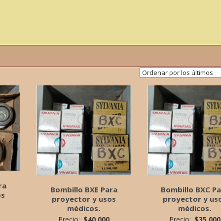
ra
Bombillo BXE Para
Bombillo BXC Pa
os
proyector y usos
proyector y us
médicos.
médicos.
Precio:
$
40,000
Precio:
$
35,000