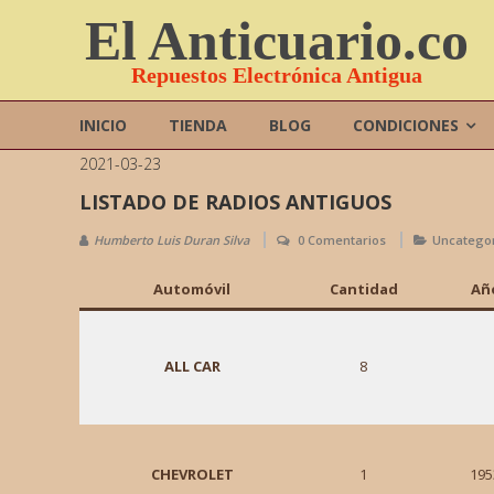
Saltar
El Anticuario.co
contenido
Repuestos Electrónica Antigua
INICIO
TIENDA
BLOG
CONDICIONES
2021-03-23
LISTADO DE RADIOS ANTIGUOS
Humberto Luis Duran Silva
0 Comentarios
Uncatego
Automóvil
Cantidad
Añ
ALL CAR
8
CHEVROLET
1
195