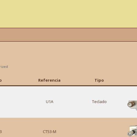
rized
o
Referencia
Tipo
U1A
Teclado
3
CT53-M