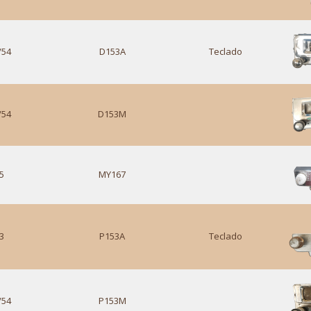
/54
D153A
Teclado
/54
D153M
5
MY167
3
P153A
Teclado
/54
P153M