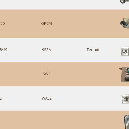
/50
OPCM
8/49
9SRA
Teclado
SW2
2
WA52